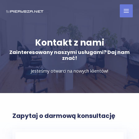
Skip
to
MAI
content
MEN
Kontakt z nami
Zainteresowany naszymi usługami? Daj nam
znać!
Jesteśmy otwarci na nowych klientów!
Zapytaj o darmową konsultację