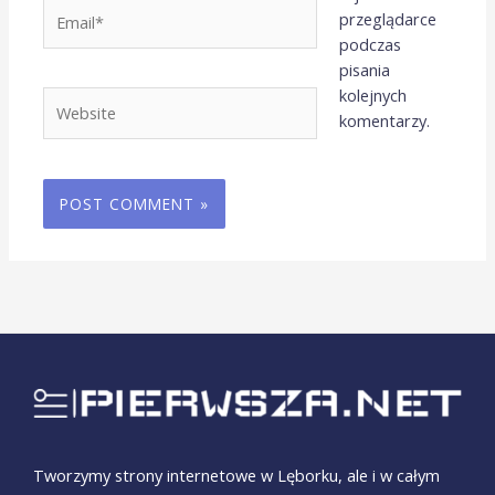
Email*
przeglądarce
podczas
pisania
kolejnych
Website
komentarzy.
Tworzymy strony internetowe w Lęborku, ale i w całym