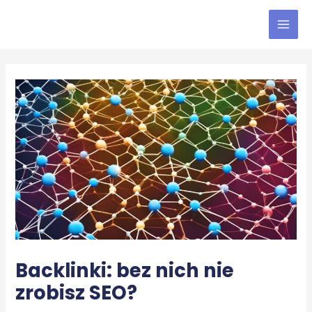
Skip
to
MAI
content
MEN
Backlinki: bez nich nie
zrobisz SEO?